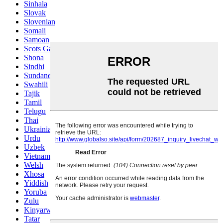
Sinhala
Slovak
Slovenian
Somali
Samoan
Scots Gaelic
Shona
Sindhi
Sundanese
Swahili
Tajik
Tamil
Telugu
Thai
Ukrainian
Urdu
Uzbek
Vietnamese
Welsh
Xhosa
Yiddish
Yoruba
Zulu
Kinyarwanda
Tatar