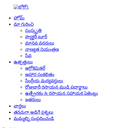
హోమ్
మా గురించి
సంస్కృతి
ఫ్యాక్టరీ టూర్
మానవ వనరులు
నాణ్యత నియంత్రణ
సేవ
ఉత్పత్తులు
ఆగ్రోకెమికల్
ఆహార సంకలితం
సేంద్రీయ మధ్యవర్తులు
రోజువారీ రసాయన ముడి పదార్థాలు
ఉత్ప్రేరకం & రసాయన సహాయక ఏజెంట్లు
ఇతరులు
వార్తలు
తరచుగా అడిగే ప్రశ్నలు
మమ్మల్ని సంప్రదించండి