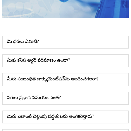
మీ ధరలు ఏమిటి?
మీకు కనీస ఆర్డర్ పరిమాణం ఉందా?
మీరు సంబంధిత డాక్యుమెంటేషన్‌ను అందించగలరా?
సగటు ప్రధాన సమయం ఎంత?
మీరు ఎలాంటి చెల్లింపు పద్ధతులను అంగీకరిస్తారు?