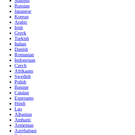
Spanish
Russian
Japanese
Korean
Arabic
Irish
Greek
Turkish
Italian
Danish
Romanian
Indonesian
Czech
Afrikaans
Swedish
Polish
Basque
Catalan
Esperanto
Hindi
Lao
Albanian
Amharic
Armenian
Azerbaijani