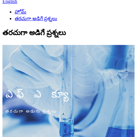
English
హోమ్
తరచుగా అడిగే ప్రశ్నలు
తరచుగా అడిగే ప్రశ్నలు
ఎఫ్ ఎ క్యూ
తరచుగా అడుగు ప్రశ్నలు