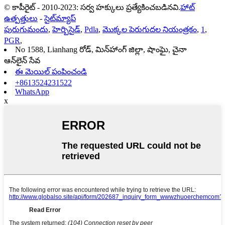
© కాపీరైట్ - 2010-2023: సర్వ హక్కులు ప్రత్యేకించబడినవి.
హాట్
ఉత్పత్తులు
-
సైట్‌మ్యాప్
పురుగుమందు
,
హెర్బిసైడ్
,
Pdla
,
మొక్కల పెరుగుదల నియంత్రకం
,
1
,
PGR
,
No 1588, Lianhang రోడ్, మిన్‌హాంగ్ జిల్లా, షాంఘై, చైనా
ఆన్‌లైన్ సేవ
ఈ మెయిల్ పంపించండి
+8613524231522
WhatsApp
x