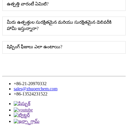
ఉత్పత్తి వారంటీ ఏమిటి?
మీరు ఉత్పత్తుల సురక్షితమైన మరియు సురక్షితమైన డెలివరీకి
హామీ ఇస్తున్నారా?
షిప్పింగ్ ఫీజులు ఎలా ఉంటాయి?
+86-21-20970332
sales@zhuoerchem.com
+86-13524231522