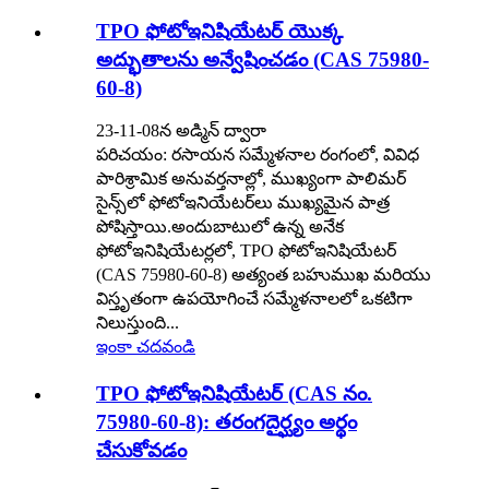
TPO ఫోటోఇనిషియేటర్ యొక్క
అద్భుతాలను అన్వేషించడం (CAS 75980-
60-8)
23-11-08న అడ్మిన్ ద్వారా
పరిచయం: రసాయన సమ్మేళనాల రంగంలో, వివిధ
పారిశ్రామిక అనువర్తనాల్లో, ముఖ్యంగా పాలిమర్
సైన్స్‌లో ఫోటోఇనియేటర్‌లు ముఖ్యమైన పాత్ర
పోషిస్తాయి.అందుబాటులో ఉన్న అనేక
ఫోటోఇనిషియేటర్లలో, TPO ఫోటోఇనిషియేటర్
(CAS 75980-60-8) అత్యంత బహుముఖ మరియు
విస్తృతంగా ఉపయోగించే సమ్మేళనాలలో ఒకటిగా
నిలుస్తుంది...
ఇంకా చదవండి
TPO ఫోటోఇనిషియేటర్ (CAS నం.
75980-60-8): తరంగదైర్ఘ్యం అర్థం
చేసుకోవడం