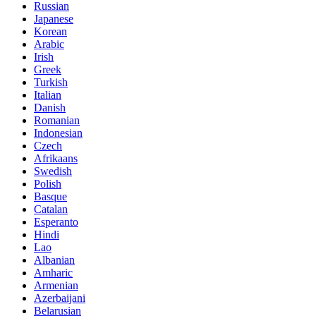
Russian
Japanese
Korean
Arabic
Irish
Greek
Turkish
Italian
Danish
Romanian
Indonesian
Czech
Afrikaans
Swedish
Polish
Basque
Catalan
Esperanto
Hindi
Lao
Albanian
Amharic
Armenian
Azerbaijani
Belarusian