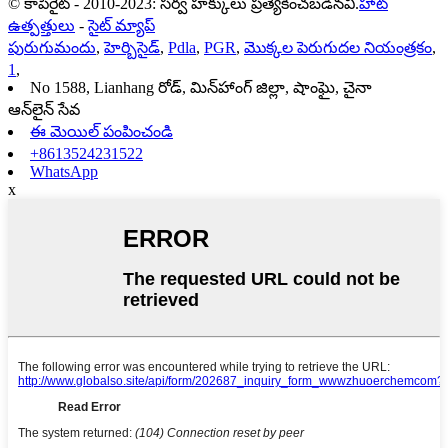
© కాపీరైట్ - 2010-2023: సర్వ హక్కులు ప్రత్యేకించబడినవి.
హాట్
ఉత్పత్తులు
-
సైట్ మ్యాప్
పురుగుమందు
,
హెర్బిసైడ్
,
Pdla
,
PGR
,
మొక్కల పెరుగుదల నియంత్రకం
,
1
,
No 1588, Lianhang రోడ్, మిన్‌హాంగ్ జిల్లా, షాంఘై, చైనా
ఆన్‌లైన్ సేవ
ఈ మెయిల్ పంపించండి
+8613524231522
WhatsApp
x