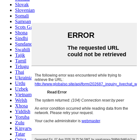
Slovak
Slovenian
Somali
Samoan
Scots Gaelic
Shona
Sindhi
Sundanese
Swahili
Tajik
Tamil
Telugu
Thai
Ukrainian
Urdu
Uzbek
Vietnamese
Welsh
Xhosa
Yiddish
Yoruba
Zulu
Kinyarwanda
Tatar
Oriya