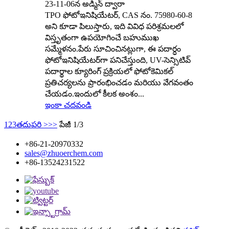
23-11-06న అడ్మిన్ ద్వారా
TPO ఫోటోఇనిషియేటర్, CAS నం. 75980-60-8
అని కూడా పిలుస్తారు, ఇది వివిధ పరిశ్రమలలో
విస్తృతంగా ఉపయోగించే బహుముఖ
సమ్మేళనం.పేరు సూచించినట్లుగా, ఈ పదార్ధం
ఫోటోఇనిషియేటర్‌గా పనిచేస్తుంది, UV-సెన్సిటివ్
పదార్థాల క్యూరింగ్ ప్రక్రియలో ఫోటోకెమికల్
ప్రతిచర్యలను ప్రారంభించడం మరియు వేగవంతం
చేయడం.ఇందులో కీలక అంశం...
ఇంకా చదవండి
1
2
3
తదుపరి >
>>
పేజీ 1/3
+86-21-20970332
sales@zhuoerchem.com
+86-13524231522