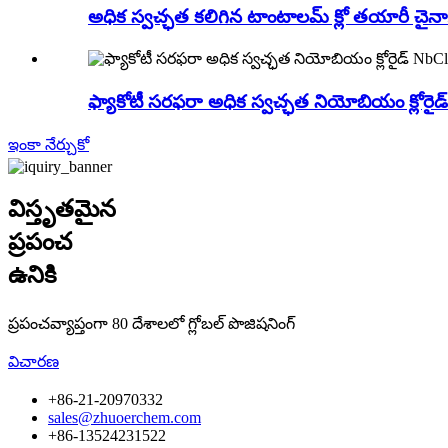
అధిక స్వచ్ఛత కలిగిన టాంటాలమ్ క్లో తయారీ చైనా.
ఫ్యాకోటీ సరఫరా అధిక స్వచ్ఛత నియోబియం క్లోరైడ్
ఇంకా నేర్చుకో
విస్తృతమైన
ప్రపంచ
ఉనికి
ప్రపంచవ్యాప్తంగా 80 దేశాలలో గ్లోబల్ పొజిషనింగ్
విచారణ
+86-21-20970332
sales@zhuoerchem.com
+86-13524231522