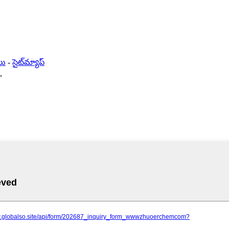
లు
-
సైట్‌మ్యాప్
,