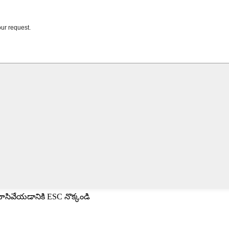
మూసివేయడానికి ESC నొక్కండి