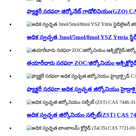
ఫ్యాక్టరీ సరఫరా జిర్కోనేట్ గాడోలినియం(GZO) CA
అధిక స్వచ్ఛత 3mol/5mol/8mol YSZ Yttria స్థిర
తయారీదారు సరఫరా ZOC/జిర్కోనియం ఆక్సిక్లోరైడ్
ఫ్యాక్టరీ సరఫరా అధిక స్వచ్ఛత జిర్కోనియం హైడ్రాక్సై
అధిక స్వచ్ఛత జిర్కోనియం సల్ఫేట్(ZST) CAS 74