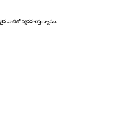
న వాటితో వ్యవహరిస్తున్నాము.