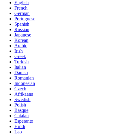
English
French
German
Portuguese
Spanish
Russian
Japanese
Korean
Arabic
Irish
Greek
Turkish
Italian
Danish
Romanian
Indonesian
Czech
Afrikaans
Swedish
Polish
Basque
Catalan
Esperanto
Hindi
Lao