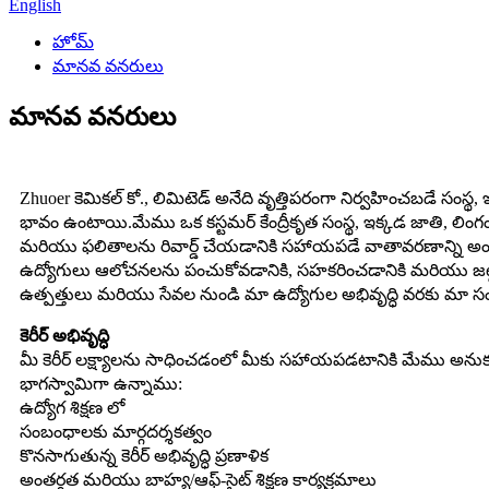
English
హోమ్
మానవ వనరులు
మానవ వనరులు
Zhuoer కెమికల్ కో., లిమిటెడ్ అనేది వృత్తిపరంగా నిర్వహించబడే సంస్థ, 
భావం ఉంటాయి.మేము ఒక కస్టమర్ కేంద్రీకృత సంస్థ, ఇక్కడ జాతి, లింగం,
మరియు ఫలితాలను రివార్డ్ చేయడానికి సహాయపడే వాతావరణాన్ని అందిస్తు
ఉద్యోగులు ఆలోచనలను పంచుకోవడానికి, సహకరించడానికి మరియు జట
ఉత్పత్తులు మరియు సేవల నుండి మా ఉద్యోగుల అభివృద్ధి వరకు మా సంస్థ
కెరీర్ అభివృద్ధి
మీ కెరీర్ లక్ష్యాలను సాధించడంలో మీకు సహాయపడటానికి మేము అనుకూ
భాగస్వామిగా ఉన్నాము:
ఉద్యోగ శిక్షణ లో
సంబంధాలకు మార్గదర్శకత్వం
కొనసాగుతున్న కెరీర్ అభివృద్ధి ప్రణాళిక
అంతర్గత మరియు బాహ్య/ఆఫ్-సైట్ శిక్షణ కార్యక్రమాలు