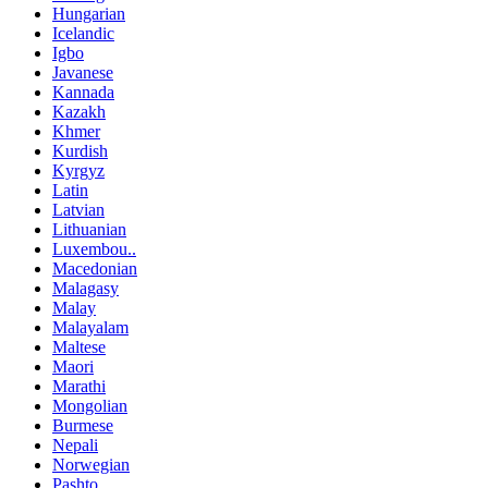
Hungarian
Icelandic
Igbo
Javanese
Kannada
Kazakh
Khmer
Kurdish
Kyrgyz
Latin
Latvian
Lithuanian
Luxembou..
Macedonian
Malagasy
Malay
Malayalam
Maltese
Maori
Marathi
Mongolian
Burmese
Nepali
Norwegian
Pashto