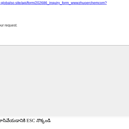
మూసివేయడానికి ESC నొక్కండి