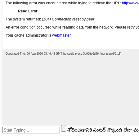
శోధించడానికి ఎంటర్ నొక్కండి లేదా 