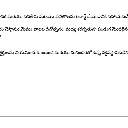
దర్శించడానికి మరియు పనితీరు మరియు ఫలితాలను రివార్డ్ చేయడానికి సహాయపడే
 చేస్తాము.మేము బాలల దినోత్సవం, మధ్య శరదృతువు పండుగ మొదలైన క్రీ
ం
్యక్తులను నియమించుకుంటుంది మరియు మనందరిలో ఉన్న వ్యవస్థాపకుడిని 