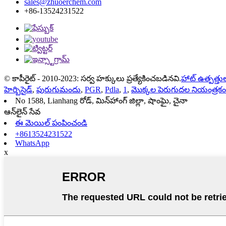
sales@zhuoerchem.com
+86-13524231522
© కాపీరైట్ - 2010-2023: సర్వ హక్కులు ప్రత్యేకించబడినవి.
హాట్ ఉత్పత్తు
హెర్బిసైడ్
,
పురుగుమందు
,
PGR
,
Pdla
,
1
,
మొక్కల పెరుగుదల నియంత్రకం
No 1588, Lianhang రోడ్, మిన్‌హాంగ్ జిల్లా, షాంఘై, చైనా
ఆన్‌లైన్ సేవ
ఈ మెయిల్ పంపించండి
+8613524231522
WhatsApp
x