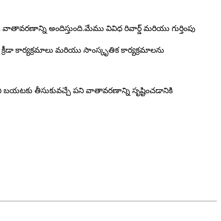
 వాతావరణాన్ని అందిస్తుంది.మేము వివిధ రివార్డ్ మరియు గుర్తింపు
డా కార్యక్రమాలు మరియు సాంస్కృతిక కార్యక్రమాలను
బయటకు తీసుకువచ్చే పని వాతావరణాన్ని సృష్టించడానికి