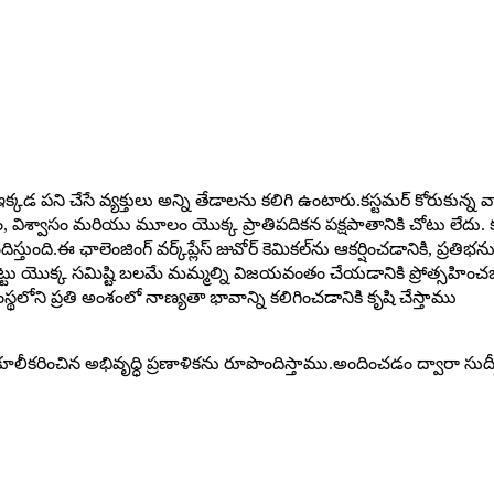
ఇక్కడ పని చేసే వ్యక్తులు అన్ని తేడాలను కలిగి ఉంటారు.కస్టమర్ కోరుకున్న వ
 విశ్వాసం మరియు మూలం యొక్క ప్రాతిపదికన పక్షపాతానికి చోటు లేదు. కంపె
ంది.ఈ ఛాలెంజింగ్ వర్క్‌ప్లేస్ జువోర్ కెమికల్‌ను ఆకర్షించడానికి, ప
్టు యొక్క సమిష్టి బలమే మమ్మల్ని విజయవంతం చేయడానికి ప్రోత్సహ
లోని ప్రతి అంశంలో నాణ్యతా భావాన్ని కలిగించడానికి కృషి చేస్తాము
లీకరించిన అభివృద్ధి ప్రణాళికను రూపొందిస్తాము.అందించడం ద్వారా సుద