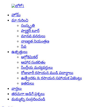
హోమ్
మా గురించి
సంస్కృతి
ఫ్యాక్టరీ టూర్
మానవ వనరులు
నాణ్యత నియంత్రణ
సేవ
ఉత్పత్తులు
ఆగ్రోకెమికల్
ఆహార సంకలితం
సేంద్రీయ మధ్యవర్తులు
రోజువారీ రసాయన ముడి పదార్థాలు
ఉత్ప్రేరకం & రసాయన సహాయక ఏజెంట్లు
ఇతరులు
వార్తలు
తరచుగా అడిగే ప్రశ్నలు
మమ్మల్ని సంప్రదించండి