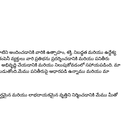
ాటిని అందించడానికి వారికి ఉత్సాహం, శక్తి, నిబద్ధత మరియు ఉద్దేశ్య
నీ వ్యక్తులు వారి ప్రతిభను ప్రదర్శించడానికి మరియు పనితీరు
్రతిభను అభివృద్ధి చేయడానికి మరియు నిలుపుకోవడంలో సహాయపడింది. మా
ించబడుతోంది.మేము పనితీరుపై ఆధారపడి ఉన్నాము మరియు మా
ీర్ఘమైన మరియు లాభదాయకమైన వృత్తిని నిర్మించడానికి మేము మీతో