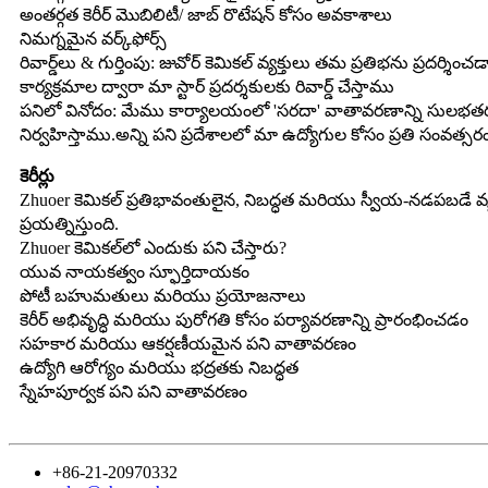
అంతర్గత కెరీర్ మొబిలిటీ/ జాబ్ రొటేషన్ కోసం అవకాశాలు
నిమగ్నమైన వర్క్‌ఫోర్స్
రివార్డ్‌లు & గుర్తింపు: జువోర్ కెమికల్ వ్యక్తులు తమ ప్రతిభను ప్ర
కార్యక్రమాల ద్వారా మా స్టార్ ప్రదర్శకులకు రివార్డ్ చేస్తాము
పనిలో వినోదం: మేము కార్యాలయంలో 'సరదా' వాతావరణాన్ని సులభతరం
నిర్వహిస్తాము.అన్ని పని ప్రదేశాలలో మా ఉద్యోగుల కోసం ప్రతి సంవత్సర
కెరీర్లు
Zhuoer కెమికల్ ప్రతిభావంతులైన, నిబద్ధత మరియు స్వీయ-నడపబడే వ
ప్రయత్నిస్తుంది.
Zhuoer కెమికల్‌లో ఎందుకు పని చేస్తారు?
యువ నాయకత్వం స్ఫూర్తిదాయకం
పోటీ బహుమతులు మరియు ప్రయోజనాలు
కెరీర్ అభివృద్ధి మరియు పురోగతి కోసం పర్యావరణాన్ని ప్రారంభించడం
సహకార మరియు ఆకర్షణీయమైన పని వాతావరణం
ఉద్యోగి ఆరోగ్యం మరియు భద్రతకు నిబద్ధత
స్నేహపూర్వక పని పని వాతావరణం
+86-21-20970332