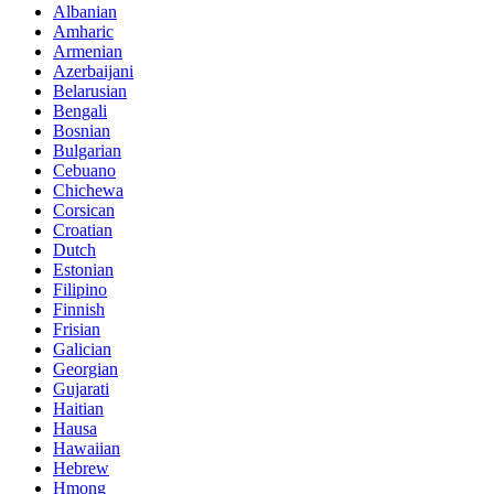
Albanian
Amharic
Armenian
Azerbaijani
Belarusian
Bengali
Bosnian
Bulgarian
Cebuano
Chichewa
Corsican
Croatian
Dutch
Estonian
Filipino
Finnish
Frisian
Galician
Georgian
Gujarati
Haitian
Hausa
Hawaiian
Hebrew
Hmong