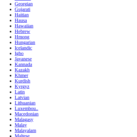
Georgian
Gujarati
Haitian
Hausa
Hawaiian
Hebrew
Hmong
Hungarian
Icelandic
Igbo
Javanese
Kannada
Kazakh
Khmer
Kurdish
Kyrgyz
Latin
Latvian
Lithuanian
Luxembou..
Macedonian
Malagasy
Malay
Malayalam
Maltese