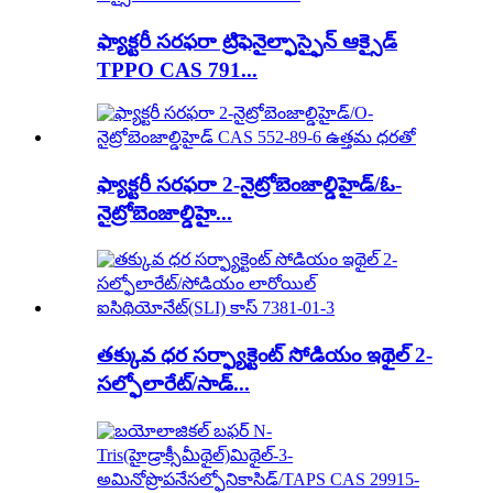
ఫ్యాక్టరీ సరఫరా ట్రిఫెనైల్ఫాస్ఫైన్ ఆక్సైడ్
TPPO CAS 791...
ఫ్యాక్టరీ సరఫరా 2-నైట్రోబెంజాల్డిహైడ్/ఓ-
నైట్రోబెంజాల్డిహై...
తక్కువ ధర సర్ఫ్యాక్టెంట్ సోడియం ఇథైల్ 2-
సల్ఫోలారేట్/సాడ్...