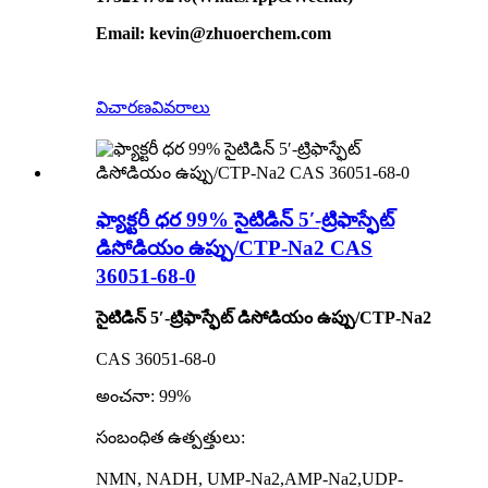
Email: kevin@zhuoerchem.com
విచారణ
వివరాలు
ఫ్యాక్టరీ ధర 99% సైటిడిన్ 5′-ట్రిఫాస్ఫేట్
డిసోడియం ఉప్పు/CTP-Na2 CAS
36051-68-0
సైటిడిన్ 5′-ట్రిఫాస్ఫేట్ డిసోడియం ఉప్పు
/CTP-Na2
CAS 36051-68-0
అంచనా: 99%
సంబంధిత ఉత్పత్తులు:
NMN, NADH, UMP-Na2,AMP-Na2,UDP-