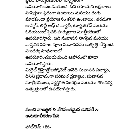
ఫ్లేవర్ ఫార్ములేషన్‌లలో విస్తృతంగా
ఉపయోగించబడుతుంది. దీని రసాయన లక్షణాలు
సాపేక్షంగా స్థిరంగా ఉంటాయి మరియు రంగు
మారకుండా ప్రయోజనం కలిగి ఉంటాయి. తరచుగా
జాస్మిన్, లిల్లీ ఆఫ్ ది వ్యాలీ, ట్యూబెరోస్ మరియు
ఓరియంటల్ ఫ్లేవర్ ఫార్ములాల సూత్రీకరణలో
ఉపయోగిస్తారు, ఇది సువాసన సొగసైన మరియు
వాస్తవిక సహజ పూల సువాసనను ఉత్పత్తి చేస్తుంది.
సౌందర్య సాధనాలలో
ఉపయోగించబడుతుంది;ఆహారంలో కూడా
ఉపయోగిస్తారు.
మిథైల్ డైహైడ్రోజస్మోనేట్ అనేది సువాసన పదార్ధం,
దీనిని ప్రధానంగా పరిమళ ద్రవ్యాలు, సువాసన
సూత్రీకరణలు, వ్యక్తిగత సంరక్షణ మరియు సౌందర్య
ఉత్పత్తులలో ఉపయోగిస్తారు.
మంచి నాణ్యత & వేగవంతమైన డెలివరీ &
అనుకూలీకరణ సేవ
హాట్‌లైన్: +86-