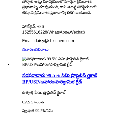
సోర్బేట్ ఆమ్ల మాధ్యమంలో పూర్తిగా క్రిమినాశక
ప్రభావాన్ని చూపుతుంది, కానీ తటస్థ పరిస్థితులలో
తక్కువ క్రిమినాశక ప్రభావాన్ని కలిగి ఉంటుంది.
హాట్‌లైన్: +86-
15255616228(WhatsApp&Wechat)
Email: daisy@shxlchem.com
విచారణ
వివరాలు
సరఫరాదారు 99.5% నిమి ప్రొపైలిన్ గ్లైకాల్
BP/USP/ఆహారం/పారిశ్రామిక గ్రేడ్
ఉత్పత్తి పేరు: ప్రొపైలిన్ గ్లైకాల్
CAS 57-55-6
స్వచ్ఛత 99.5%నిమి