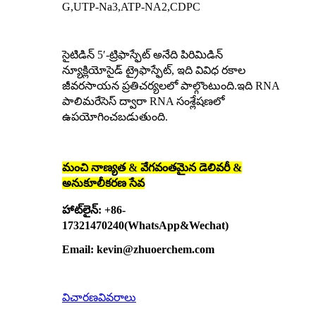
G,UTP-Na3,ATP-NA2,CDPC
సైటిడిన్ 5′-ట్రిఫాస్ఫేట్ అనేది పిరిమిడిన్
న్యూక్లియోసైడ్ ట్రైఫాస్ఫేట్, ఇది వివిధ రకాల
జీవరసాయన ప్రతిచర్యలలో పాల్గొంటుంది.ఇది RNA
పాలిమరేసెస్ ద్వారా RNA సంశ్లేషణలో
ఉపయోగించబడుతుంది.
మంచి నాణ్యత & వేగవంతమైన డెలివరీ &
అనుకూలీకరణ సేవ
హాట్‌లైన్: +86-
17321470240(WhatsApp&Wechat)
Email: kevin@zhuoerchem.com
విచారణ
వివరాలు