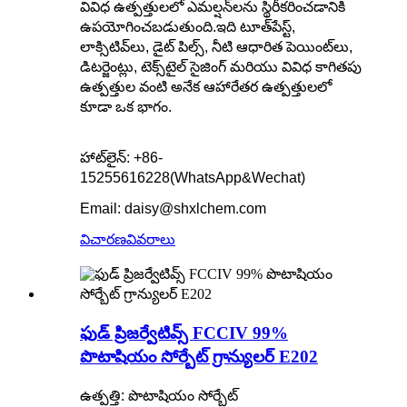
వివిధ ఉత్పత్తులలో ఎమల్షన్‌లను స్థిరీకరించడానికి
ఉపయోగించబడుతుంది.ఇది టూత్‌పేస్ట్,
లాక్సిటివ్‌లు, డైట్ పిల్స్, నీటి ఆధారిత పెయింట్‌లు,
డిటర్జెంట్లు, టెక్స్‌టైల్ సైజింగ్ మరియు వివిధ కాగితపు
ఉత్పత్తుల వంటి అనేక ఆహారేతర ఉత్పత్తులలో
కూడా ఒక భాగం.
హాట్‌లైన్: +86-
15255616228(WhatsApp&Wechat)
Email: daisy@shxlchem.com
విచారణ
వివరాలు
ఫుడ్ ప్రిజర్వేటివ్స్ FCCIV 99%
పొటాషియం సోర్బేట్ గ్రాన్యులర్ E202
ఉత్పత్తి: పొటాషియం సోర్బేట్