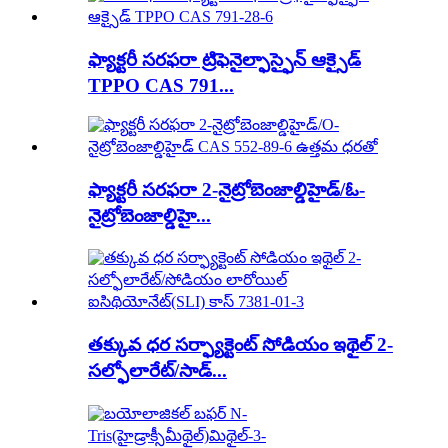
ఫ్యాక్టరీ సరఫరా ట్రిఫెనైల్ఫాస్ఫైన్ ఆక్సైడ్
TPPO CAS 791...
ఫ్యాక్టరీ సరఫరా 2-నైట్రోబెంజాల్డిహైడ్/ఓ-
నైట్రోబెంజాల్డిహై...
తక్కువ ధర సర్ఫ్యాక్టెంట్ సోడియం ఇథైల్ 2-
సల్ఫోలారేట్/సాడ్...