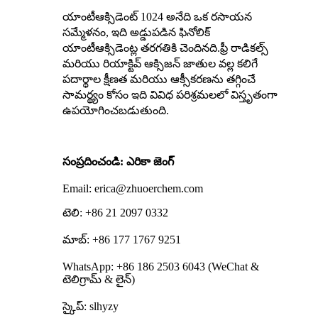
యాంటీఆక్సిడెంట్ 1024 అనేది ఒక రసాయన
సమ్మేళనం, ఇది అడ్డుపడిన ఫినోలిక్
యాంటీఆక్సిడెంట్ల తరగతికి చెందినది.ఫ్రీ రాడికల్స్
మరియు రియాక్టివ్ ఆక్సిజన్ జాతుల వల్ల కలిగే
పదార్థాల క్షీణత మరియు ఆక్సీకరణను తగ్గించే
సామర్థ్యం కోసం ఇది వివిధ పరిశ్రమలలో విస్తృతంగా
ఉపయోగించబడుతుంది.
సంప్రదించండి: ఎరికా జెంగ్
Email: erica@zhuoerchem.com
టెలి: +86 21 2097 0332
మాబ్: +86 177 1767 9251
WhatsApp: +86 186 2503 6043 (WeChat &
టెలిగ్రామ్ & లైన్)
స్కైప్: slhyzy