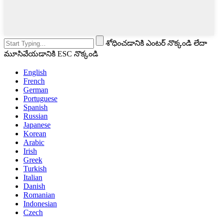
శోధించడానికి ఎంటర్ నొక్కండి లేదా
మూసివేయడానికి ESC నొక్కండి
English
French
German
Portuguese
Spanish
Russian
Japanese
Korean
Arabic
Irish
Greek
Turkish
Italian
Danish
Romanian
Indonesian
Czech