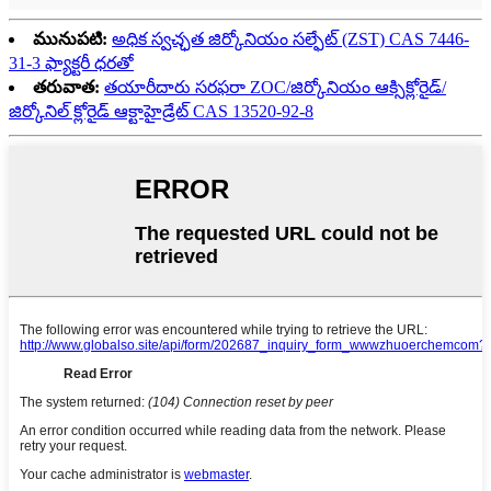
మునుపటి:
అధిక స్వచ్ఛత జిర్కోనియం సల్ఫేట్ (ZST) CAS 7446-
31-3 ఫ్యాక్టరీ ధరతో
తరువాత:
తయారీదారు సరఫరా ZOC/జిర్కోనియం ఆక్సిక్లోరైడ్/
జిర్కోనిల్ క్లోరైడ్ ఆక్టాహైడ్రేట్ CAS 13520-92-8