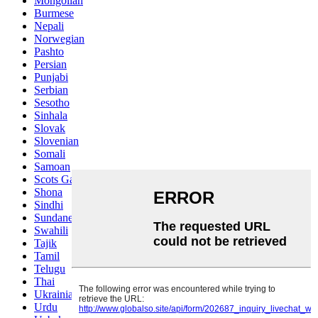
Mongolian
Burmese
Nepali
Norwegian
Pashto
Persian
Punjabi
Serbian
Sesotho
Sinhala
Slovak
Slovenian
Somali
Samoan
Scots Gaelic
Shona
Sindhi
Sundanese
Swahili
Tajik
Tamil
Telugu
Thai
Ukrainian
Urdu