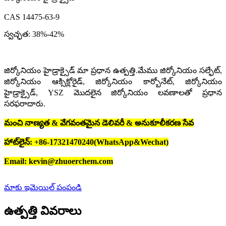
CAS 14475-63-9
స్వచ్ఛత: 38%-42%
జిర్కోనియం హైడ్రాక్సైడ్ మా ప్రధాన ఉత్పత్తి.మేము జిర్కోనియం సల్ఫేట్,
జిర్కోనియం ఆక్సిక్లోరైడ్, జిర్కోనియం కార్బోనేట్, జిర్కోనియం
హైడ్రాక్సైడ్, YSZ మొదలైన జిర్కోనియం లవణాలతో ప్రధాన
సరఫరాదారు.
మంచి నాణ్యత & వేగవంతమైన డెలివరీ & అనుకూలీకరణ సేవ
హాట్‌లైన్: +86-17321470240(WhatsApp&Wechat)
Email: kevin@zhuoerchem.com
మాకు ఇమెయిల్ పంపండి
ఉత్పత్తి వివరాలు