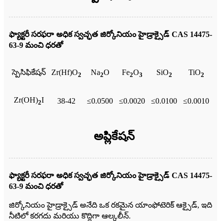
ఫ్యాక్టరీ సరఫరా అధిక స్వచ్ఛత జిర్కోనియం హైడ్రాక్సైడ్ CAS 14475-
63-9 మంచి ధరతో
స్పెసిఫికేషన్
Zr(Hf)O
Na
O
Fe
O
SiO
TiO
2
2
2
3
2
2
Zr(OH)
I
38-42
≤0.0500
≤0.0020
≤0.0100
≤0.0010
2
అప్లికేషన్
ఫ్యాక్టరీ సరఫరా అధిక స్వచ్ఛత జిర్కోనియం హైడ్రాక్సైడ్ CAS 14475-
63-9 మంచి ధరతో
జిర్కోనియం హైడ్రాక్సైడ్ అనేది ఒక రకమైన యాంఫోటెరిక్ ఆక్సైడ్, ఇది
నీటిలో కరగదు మరియు కొద్దిగా ఆల్కలీన్.