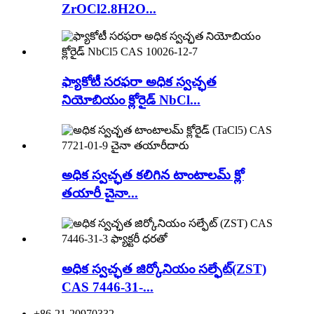
ZrOCl2.8H2O...
ఫ్యాకోటీ సరఫరా అధిక స్వచ్ఛత
నియోబియం క్లోరైడ్ NbCl...
అధిక స్వచ్ఛత కలిగిన టాంటాలమ్ క్లో
తయారీ చైనా...
అధిక స్వచ్ఛత జిర్కోనియం సల్ఫేట్(ZST)
CAS 7446-31-...
+86-21-20970332