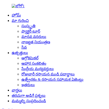
హోమ్
మా గురించి
సంస్కృతి
ఫ్యాక్టరీ టూర్
మానవ వనరులు
నాణ్యత నియంత్రణ
సేవ
ఉత్పత్తులు
ఆగ్రోకెమికల్
ఆహార సంకలితం
సేంద్రీయ మధ్యవర్తులు
రోజువారీ రసాయన ముడి పదార్థాలు
ఉత్ప్రేరకం & రసాయన సహాయక ఏజెంట్లు
ఇతరులు
వార్తలు
తరచుగా అడిగే ప్రశ్నలు
మమ్మల్ని సంప్రదించండి