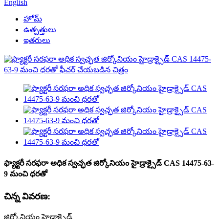
English
హోమ్
ఉత్పత్తులు
ఇతరులు
ఫ్యాక్టరీ సరఫరా అధిక స్వచ్ఛత జిర్కోనియం హైడ్రాక్సైడ్ CAS 14475-63-
9 మంచి ధరతో
చిన్న వివరణ:
జిర్కోనియం హైడ్రాక్సైడ్