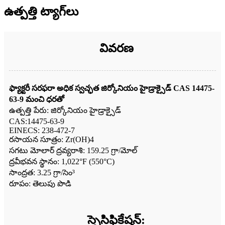
ఉత్పత్తి ట్యాగ్‌లు
వివరణ
ఫ్యాక్టరీ సరఫరా అధిక స్వచ్ఛత జిర్కోనియం హైడ్రాక్సైడ్ CAS 14475-
63-9 మంచి ధరతో
ఉత్పత్తి పేరు: జిర్కోనియం హైడ్రాక్సైడ్
CAS:14475-63-9
EINECS: 238-472-7
రసాయన సూత్రం: Zr(OH)4
సగటు మోలార్ ద్రవ్యరాశి: 159.25 గ్రా/మోల్
ద్రవీభవన స్థానం: 1,022°F (550°C)
సాంద్రత: 3.25 గ్రా/సెం³
రూపం: తెలుపు పొడి
స్పెసిఫికేషన్: