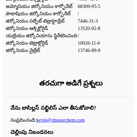
అమ్మోనియం జిర్కోనియం కార్బోనేట్
68309-95-5
పొటాషియం జిర్కోనియం కార్బోనేట్
/
జిర్కోనియం సల్ఫేట్ టెట్రాహైడ్రేట్
7446-31-3
జిర్కోనియం ఆక్సిక్లోరైడ్
13520-92-8
యట్రియం జిర్కోనియాను స్థిరీకరించింది
/
జిర్కోనియం టెట్రాక్లోరైడ్
10026-11-6
జిర్కోనియం నైట్రేట్
13746-89-9
తరచుగా అడిగే ప్రశ్నలు
నేను బాసిల్లస్ సబ్టిలిస్ ఎలా తీసుకోవాలి?
సంప్రదించండి:
kevin@zhuoerchem.com
చెల్లింపు నిబందనలు