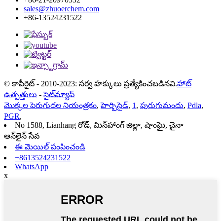
sales@zhuoerchem.com
+86-13524231522
© కాపీరైట్ - 2010-2023: సర్వ హక్కులు ప్రత్యేకించబడినవి.
హాట్
ఉత్పత్తులు
-
సైట్‌మ్యాప్
మొక్కల పెరుగుదల నియంత్రకం
,
హెర్బిసైడ్
,
1
,
పురుగుమందు
,
Pdla
,
PGR
,
No 1588, Lianhang రోడ్, మిన్‌హాంగ్ జిల్లా, షాంఘై, చైనా
ఆన్‌లైన్ సేవ
ఈ మెయిల్ పంపించండి
+8613524231522
WhatsApp
x