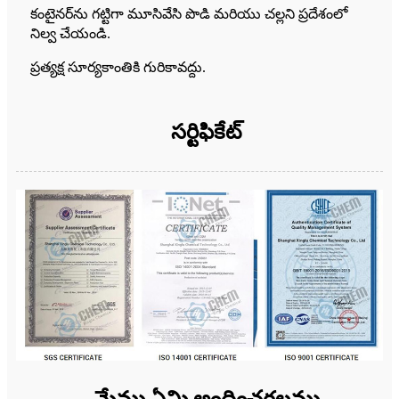
కంటైనర్‌ను గట్టిగా మూసివేసి పొడి మరియు చల్లని ప్రదేశంలో
నిల్వ చేయండి.
ప్రత్యక్ష సూర్యకాంతికి గురికావద్దు.
సర్టిఫికేట్
మేము ఏమి అందించగలము