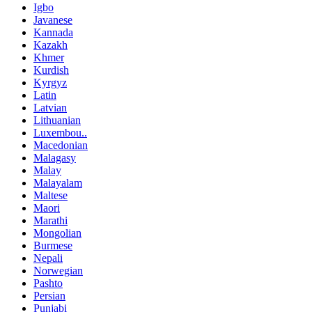
Igbo
Javanese
Kannada
Kazakh
Khmer
Kurdish
Kyrgyz
Latin
Latvian
Lithuanian
Luxembou..
Macedonian
Malagasy
Malay
Malayalam
Maltese
Maori
Marathi
Mongolian
Burmese
Nepali
Norwegian
Pashto
Persian
Punjabi