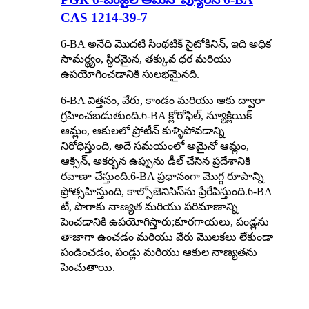
CAS 1214-39-7
6-BA అనేది మొదటి సింథటిక్ సైటోకినిన్, ఇది అధిక
సామర్థ్యం, ​​స్థిరమైన, తక్కువ ధర మరియు
ఉపయోగించడానికి సులభమైనది.
6-BA విత్తనం, వేరు, కాండం మరియు ఆకు ద్వారా
గ్రహించబడుతుంది.6-BA క్లోరోఫిల్, న్యూక్లియిక్
ఆమ్లం, ఆకులలో ప్రోటీన్ కుళ్ళిపోవడాన్ని
నిరోధిస్తుంది, అదే సమయంలో అమైనో ఆమ్లం,
ఆక్సిన్, అకర్బన ఉప్పును డీల్ చేసిన ప్రదేశానికి
రవాణా చేస్తుంది.6-BA ప్రధానంగా మొగ్గ రూపాన్ని
ప్రోత్సహిస్తుంది, కాల్సోజెనిసిస్‌ను ప్రేరేపిస్తుంది.6-BA
టీ, పొగాకు నాణ్యత మరియు పరిమాణాన్ని
పెంచడానికి ఉపయోగిస్తారు;కూరగాయలు, పండ్లను
తాజాగా ఉంచడం మరియు వేరు మొలకలు లేకుండా
పండించడం, పండ్లు మరియు ఆకుల నాణ్యతను
పెంచుతాయి.