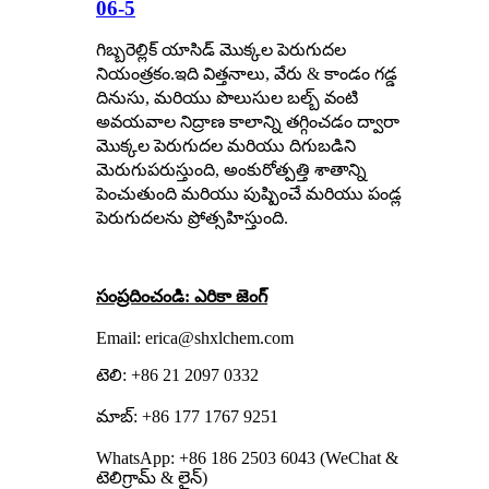
06-5
గిబ్బరెల్లిక్ యాసిడ్ మొక్కల పెరుగుదల
నియంత్రకం.ఇది విత్తనాలు, వేరు & కాండం గడ్డ
దినుసు, మరియు పొలుసుల బల్బ్ వంటి
అవయవాల నిద్రాణ కాలాన్ని తగ్గించడం ద్వారా
మొక్కల పెరుగుదల మరియు దిగుబడిని
మెరుగుపరుస్తుంది, అంకురోత్పత్తి శాతాన్ని
పెంచుతుంది మరియు పుష్పించే మరియు పండ్ల
పెరుగుదలను ప్రోత్సహిస్తుంది.
సంప్రదించండి: ఎరికా జెంగ్
Email: erica@shxlchem.com
టెలి: +86 21 2097 0332
మాబ్: +86 177 1767 9251
WhatsApp: +86 186 2503 6043 (WeChat &
టెలిగ్రామ్ & లైన్)