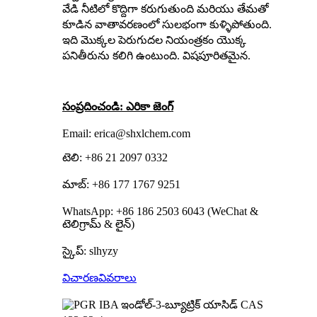
వేడి నీటిలో కొద్దిగా కరుగుతుంది మరియు తేమతో
కూడిన వాతావరణంలో సులభంగా కుళ్ళిపోతుంది.
ఇది మొక్కల పెరుగుదల నియంత్రకం యొక్క
పనితీరును కలిగి ఉంటుంది. విషపూరితమైన.
సంప్రదించండి: ఎరికా జెంగ్
Email: erica@shxlchem.com
టెలి: +86 21 2097 0332
మాబ్: +86 177 1767 9251
WhatsApp: +86 186 2503 6043 (WeChat &
టెలిగ్రామ్ & లైన్)
స్కైప్: slhyzy
విచారణ
వివరాలు