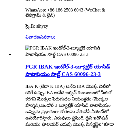
WhatsApp: +86 186 2503 6043 (WeChat &
టెలిగ్రామ్ & లైన్)
స్కైప్: slhyzy
విచారణ
వివరాలు
PGR IBAK ఇండోల్-3-బ్యూట్రిక్ యాసిడ్
పొటాషియం సాల్ట్ CAS 60096-23-3
IBA-K (లేదా K-IBA) అనేది IBA యొక్క నీటిలో
కరిగే ఉప్పు.IBA అనేది ఆక్సిన్ కుటుంబంలో నీటిలో
కరగని మొక్కల పెరుగుదల నియంత్రకం (మొక్కల
హార్మోన్).ఇండోల్-3-బ్యూట్రిక్ యాసిడ్ పొటాషియం
ఉప్పును ప్రధానంగా కోతలను వేరుచేసే ఏజెంట్‌లో
ఉపయోగిస్తారు, ఎరువులు ఫ్లషింగ్, డ్రిప్ ఇరిగేషన్
మరియు ఫోలియర్ ఎరువు యొక్క సినర్జిస్ట్‌లో కూడా