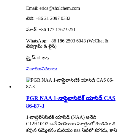
Email: erica@shxlchem.com
టెలి: +86 21 2097 0332
మాబ్: +86 177 1767 9251
WhatsApp: +86 186 2503 6043 (WeChat &
టెలిగ్రామ్ & లైన్)
స్కైప్: slhyzy
విచారణ
వివరాలు
PGR NAA 1-నాఫ్థైలాసిటిక్ యాసిడ్ CAS
86-87-3
1-నాఫ్తలెనిసిటిక్ యాసిడ్ (NAA) అనేది
C12H10O2 అనే పరమాణు సూత్రంతో కూడిన ఒక
కర్బన సమ్మేళనం మరియు naa నీటిలో కరగదు, కానీ