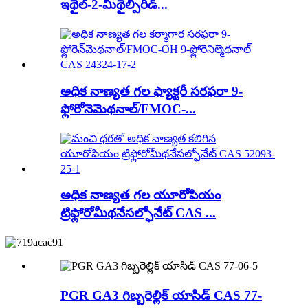
ఇథైల్-2-మిథైల్పిరిడ్...
అధిక నాణ్యత గల ఫ్యాక్టరీ సరఫరా 9-
ఫ్లోరోనెమెథనాల్/FMOC-...
అధిక నాణ్యత గల యూరోపియం
ట్రిఫ్లోరోమీథనేసల్ఫోనేట్ CAS ...
PGR GA3 గిబ్బరెల్లిక్ యాసిడ్ CAS 77-