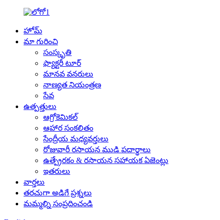
హోమ్
మా గురించి
సంస్కృతి
ఫ్యాక్టరీ టూర్
మానవ వనరులు
నాణ్యత నియంత్రణ
సేవ
ఉత్పత్తులు
ఆగ్రోకెమికల్
ఆహార సంకలితం
సేంద్రీయ మధ్యవర్తులు
రోజువారీ రసాయన ముడి పదార్థాలు
ఉత్ప్రేరకం & రసాయన సహాయక ఏజెంట్లు
ఇతరులు
వార్తలు
తరచుగా అడిగే ప్రశ్నలు
మమ్మల్ని సంప్రదించండి