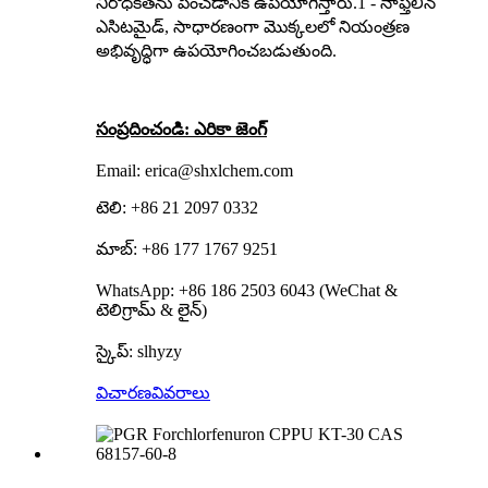
నిరోధకతను పెంచడానికి ఉపయోగిస్తారు.1 - నాఫ్తలీన్
ఎసిటమైడ్, సాధారణంగా మొక్కలలో నియంత్రణ
అభివృద్ధిగా ఉపయోగించబడుతుంది.
సంప్రదించండి: ఎరికా జెంగ్
Email: erica@shxlchem.com
టెలి: +86 21 2097 0332
మాబ్: +86 177 1767 9251
WhatsApp: +86 186 2503 6043 (WeChat &
టెలిగ్రామ్ & లైన్)
స్కైప్: slhyzy
విచారణ
వివరాలు