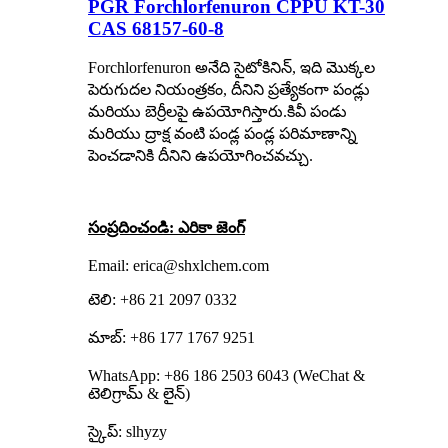
PGR Forchlorfenuron CPPU KT-30
CAS 68157-60-8
Forchlorfenuron అనేది సైటోకినిన్, ఇది మొక్కల
పెరుగుదల నియంత్రకం, దీనిని ప్రత్యేకంగా పండ్లు
మరియు బెర్రీలపై ఉపయోగిస్తారు.కివీ పండు
మరియు ద్రాక్ష వంటి పండ్ల పండ్ల పరిమాణాన్ని
పెంచడానికి దీనిని ఉపయోగించవచ్చు.
సంప్రదించండి: ఎరికా జెంగ్
Email: erica@shxlchem.com
టెలి: +86 21 2097 0332
మాబ్: +86 177 1767 9251
WhatsApp: +86 186 2503 6043 (WeChat &
టెలిగ్రామ్ & లైన్)
స్కైప్: slhyzy