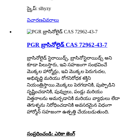
స్కైప్: slhyzy
విచారణ
వివరాలు
PGR బ్రాసినోలైడ్ CAS 72962-43-7
బ్రాసినోలైడ్ స్టెరాయిడ్స్, బ్రాసినోస్టెరాయిడ్స్ అని
కూడా పిలుస్తారు, ఇవి సహజంగా సంభవించే
మొక్కల హార్మోన్లు, ఇవి మొక్కల పెరుగుదల,
అభివృద్ధి మరియు రోగనిరోధక శక్తిని
నియంత్రిస్తాయి.మొక్కలు పెరగడానికి, పుప్పొడిని
సృష్టించడానికి, పువ్వులు, పండ్లు మరియు
విత్తనాలను అమర్చడానికి మరియు వ్యాధులు లేదా
తెగుళ్ళను నిరోధించడానికి అవసరమైన విధంగా
హార్మోన్ సహజంగా ఉత్పత్తి చేయబడుతుంది.
సంప్రదించండి: ఎరికా జెంగ్