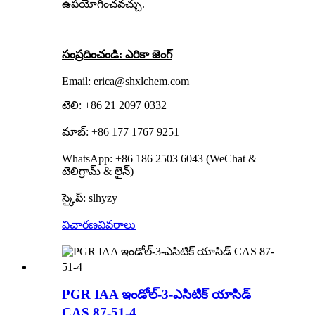
ఉపయోగించవచ్చు.
సంప్రదించండి: ఎరికా జెంగ్
Email: erica@shxlchem.com
టెలి: +86 21 2097 0332
మాబ్: +86 177 1767 9251
WhatsApp: +86 186 2503 6043 (WeChat &
టెలిగ్రామ్ & లైన్)
స్కైప్: slhyzy
విచారణ
వివరాలు
PGR IAA ఇండోల్-3-ఎసిటిక్ యాసిడ్
CAS 87-51-4