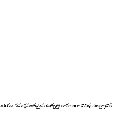
ు సమర్థవంతమైన ఉత్పత్తి కారణంగా వివిధ ఎలక్ట్రానిక్