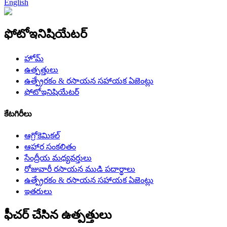
English
ఫోటోఇనిషియేటర్
హోమ్
ఉత్పత్తులు
ఉత్ప్రేరకం & రసాయన సహాయక ఏజెంట్లు
ఫోటోఇనిషియేటర్
కేటగిరీలు
ఆగ్రోకెమికల్
ఆహార సంకలితం
సేంద్రీయ మధ్యవర్తులు
రోజువారీ రసాయన ముడి పదార్థాలు
ఉత్ప్రేరకం & రసాయన సహాయక ఏజెంట్లు
ఇతరులు
ఫీచర్ చేసిన ఉత్పత్తులు