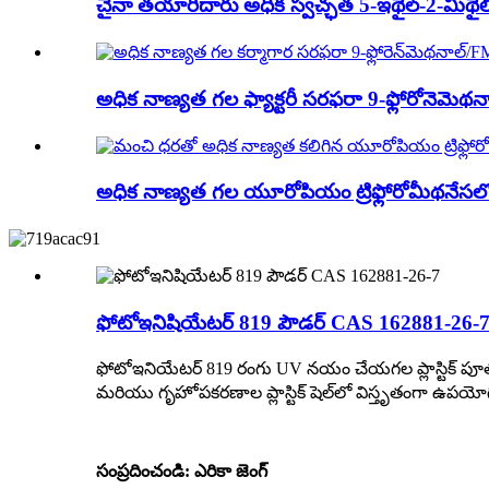
చైనా తయారీదారు అధిక స్వచ్ఛత 5-ఇథైల్-2-మిథైల్పి
అధిక నాణ్యత గల ఫ్యాక్టరీ సరఫరా 9-ఫ్లోరోనెమెథ
అధిక నాణ్యత గల యూరోపియం ట్రిఫ్లోరోమీథనేసల్ఫ
ఫోటోఇనిషియేటర్ 819 పౌడర్ CAS 162881-26-
ఫోటోఇనియేటర్ 819 రంగు UV నయం చేయగల ప్లాస్టిక్ పూ
మరియు గృహోపకరణాల ప్లాస్టిక్ షెల్‌లో విస్తృతంగా ఉపయో
సంప్రదించండి: ఎరికా జెంగ్