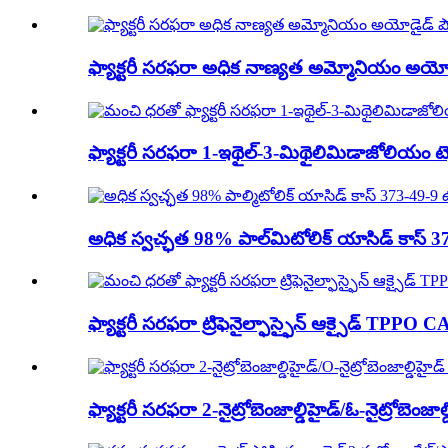
ఫ్యాక్టరీ సరఫరా అధిక నాణ్యత అమ్మోనియం అయోడై
ఫ్యాక్టరీ సరఫరా 1-ఇథైల్-3-మిథైలిమిడాజోలియం టెట్ర
అధిక స్వచ్ఛత 98% పాల్‌మిటోలిక్ యాసిడ్ కాస్ 37
ఫ్యాక్టరీ సరఫరా ట్రిఫెనైల్ఫాస్ఫైన్ ఆక్సైడ్ TPPO C
ఫ్యాక్టరీ సరఫరా 2-నైట్రోబెంజాల్డిహైడ్/ఓ-నైట్రోబెంజాల్డ