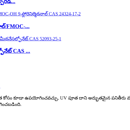
రిడ్...
నాల్/FMOC-...
ోనేట్ CAS ...
7
త కోసం కూడా ఉపయోగించవచ్చు, UV పూత దాని అద్భుతమైన పనితీరు మరియ
గించబడింది.