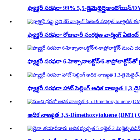
ఫ్యాక్టరీ సరఫరా 99% 5,5-డైమెథైల్హైడాంటోయిన్/
ఫ్యాక్టరీ సరఫరా రోజువారీ సంరక్షణ వార్మింగ్ ఏజెంట్ 
ఫ్యాక్టరీ సరఫరా 6-హెక్సానాలక్టోన్/6-కాప్రోలాక్టోన్‌తో గ్
ఫ్యాక్టరీ సరఫరా హాట్ సెల్లింగ్ అధిక నాణ్యత 1,3-డైమ
అధిక నాణ్యత 3,5-Dimethoxytoluene (DMT) C